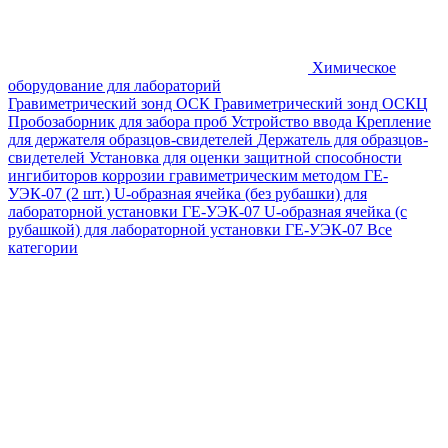
Химическое
оборудование для лабораторий
Гравиметрический зонд ОСК
Гравиметрический зонд ОСКЦ
Пробозаборник для забора проб
Устройство ввода
Крепление
для держателя образцов-свидетелей
Держатель для образцов-
свидетелей
Установка для оценки защитной способности
ингибиторов коррозии гравиметрическим методом ГЕ-
УЭК-07 (2 шт.)
U-образная ячейка (без рубашки) для
лабораторной установки ГЕ-УЭК-07
U-образная ячейка (с
рубашкой) для лабораторной установки ГЕ-УЭК-07
Все
категории