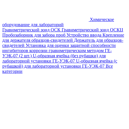
Химическое
оборудование для лабораторий
Гравиметрический зонд ОСК
Гравиметрический зонд ОСКЦ
Пробозаборник для забора проб
Устройство ввода
Крепление
для держателя образцов-свидетелей
Держатель для образцов-
свидетелей
Установка для оценки защитной способности
ингибиторов коррозии гравиметрическим методом ГЕ-
УЭК-07 (2 шт.)
U-образная ячейка (без рубашки) для
лабораторной установки ГЕ-УЭК-07
U-образная ячейка (с
рубашкой) для лабораторной установки ГЕ-УЭК-07
Все
категории