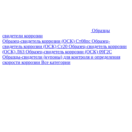
Образцы
свидетели коррозии
Образец-свидетель коррозии (ОСК) Ст08пс
Образец-
свидетель коррозии (ОСК) Ст20
Образец-свидетель коррозии
(ОСК) Л63
Образец-свидетель коррозии (ОСК) 09Г2С
Образцы-свидетели (купоны) для контроля и определения
скорости коррозии
Все категории