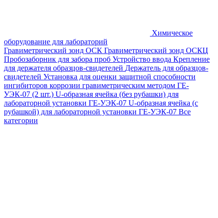
Химическое
оборудование для лабораторий
Гравиметрический зонд ОСК
Гравиметрический зонд ОСКЦ
Пробозаборник для забора проб
Устройство ввода
Крепление
для держателя образцов-свидетелей
Держатель для образцов-
свидетелей
Установка для оценки защитной способности
ингибиторов коррозии гравиметрическим методом ГЕ-
УЭК-07 (2 шт.)
U-образная ячейка (без рубашки) для
лабораторной установки ГЕ-УЭК-07
U-образная ячейка (с
рубашкой) для лабораторной установки ГЕ-УЭК-07
Все
категории