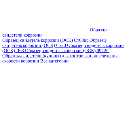
Образцы
свидетели коррозии
Образец-свидетель коррозии (ОСК) Ст08пс
Образец-
свидетель коррозии (ОСК) Ст20
Образец-свидетель коррозии
(ОСК) Л63
Образец-свидетель коррозии (ОСК) 09Г2С
Образцы-свидетели (купоны) для контроля и определения
скорости коррозии
Все категории