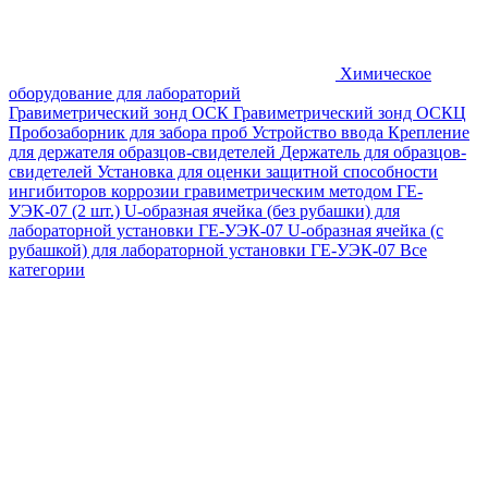
Химическое
оборудование для лабораторий
Гравиметрический зонд ОСК
Гравиметрический зонд ОСКЦ
Пробозаборник для забора проб
Устройство ввода
Крепление
для держателя образцов-свидетелей
Держатель для образцов-
свидетелей
Установка для оценки защитной способности
ингибиторов коррозии гравиметрическим методом ГЕ-
УЭК-07 (2 шт.)
U-образная ячейка (без рубашки) для
лабораторной установки ГЕ-УЭК-07
U-образная ячейка (с
рубашкой) для лабораторной установки ГЕ-УЭК-07
Все
категории