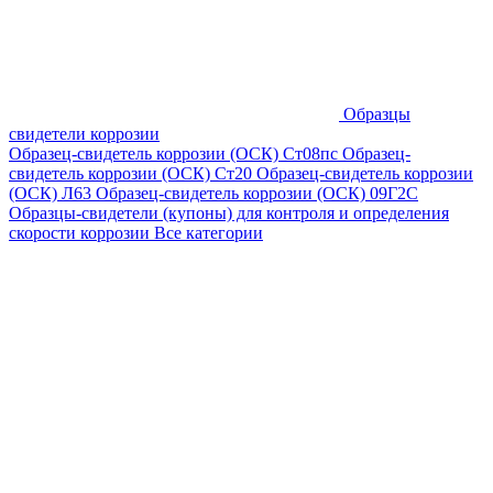
Образцы
свидетели коррозии
Образец-свидетель коррозии (ОСК) Ст08пс
Образец-
свидетель коррозии (ОСК) Ст20
Образец-свидетель коррозии
(ОСК) Л63
Образец-свидетель коррозии (ОСК) 09Г2С
Образцы-свидетели (купоны) для контроля и определения
скорости коррозии
Все категории