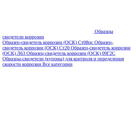
Образцы
свидетели коррозии
Образец-свидетель коррозии (ОСК) Ст08пс
Образец-
свидетель коррозии (ОСК) Ст20
Образец-свидетель коррозии
(ОСК) Л63
Образец-свидетель коррозии (ОСК) 09Г2С
Образцы-свидетели (купоны) для контроля и определения
скорости коррозии
Все категории