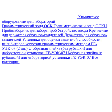
Химическое
оборудование для лабораторий
Гравиметрический зонд ОСК
Гравиметрический зонд ОСКЦ
Пробозаборник для забора проб
Устройство ввода
Крепление
для держателя образцов-свидетелей
Держатель для образцов-
свидетелей
Установка для оценки защитной способности
ингибиторов коррозии гравиметрическим методом ГЕ-
УЭК-07 (2 шт.)
U-образная ячейка (без рубашки) для
лабораторной установки ГЕ-УЭК-07
U-образная ячейка (с
рубашкой) для лабораторной установки ГЕ-УЭК-07
Все
категории