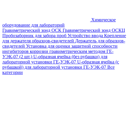
Химическое
оборудование для лабораторий
Гравиметрический зонд ОСК
Гравиметрический зонд ОСКЦ
Пробозаборник для забора проб
Устройство ввода
Крепление
для держателя образцов-свидетелей
Держатель для образцов-
свидетелей
Установка для оценки защитной способности
ингибиторов коррозии гравиметрическим методом ГЕ-
УЭК-07 (2 шт.)
U-образная ячейка (без рубашки) для
лабораторной установки ГЕ-УЭК-07
U-образная ячейка (с
рубашкой) для лабораторной установки ГЕ-УЭК-07
Все
категории