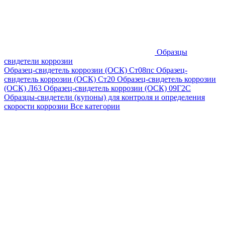
Образцы
свидетели коррозии
Образец-свидетель коррозии (ОСК) Ст08пс
Образец-
свидетель коррозии (ОСК) Ст20
Образец-свидетель коррозии
(ОСК) Л63
Образец-свидетель коррозии (ОСК) 09Г2С
Образцы-свидетели (купоны) для контроля и определения
скорости коррозии
Все категории