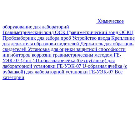
Химическое
оборудование для лабораторий
Гравиметрический зонд ОСК
Гравиметрический зонд ОСКЦ
Пробозаборник для забора проб
Устройство ввода
Крепление
для держателя образцов-свидетелей
Держатель для образцов-
свидетелей
Установка для оценки защитной способности
ингибиторов коррозии гравиметрическим методом ГЕ-
УЭК-07 (2 шт.)
U-образная ячейка (без рубашки) для
лабораторной установки ГЕ-УЭК-07
U-образная ячейка (с
рубашкой) для лабораторной установки ГЕ-УЭК-07
Все
категории