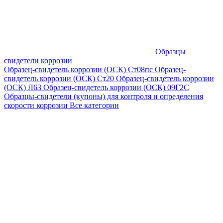
Образцы
свидетели коррозии
Образец-свидетель коррозии (ОСК) Ст08пс
Образец-
свидетель коррозии (ОСК) Ст20
Образец-свидетель коррозии
(ОСК) Л63
Образец-свидетель коррозии (ОСК) 09Г2С
Образцы-свидетели (купоны) для контроля и определения
скорости коррозии
Все категории