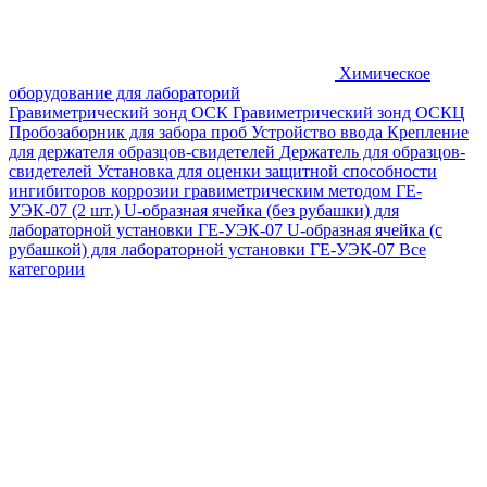
Химическое
оборудование для лабораторий
Гравиметрический зонд ОСК
Гравиметрический зонд ОСКЦ
Пробозаборник для забора проб
Устройство ввода
Крепление
для держателя образцов-свидетелей
Держатель для образцов-
свидетелей
Установка для оценки защитной способности
ингибиторов коррозии гравиметрическим методом ГЕ-
УЭК-07 (2 шт.)
U-образная ячейка (без рубашки) для
лабораторной установки ГЕ-УЭК-07
U-образная ячейка (с
рубашкой) для лабораторной установки ГЕ-УЭК-07
Все
категории