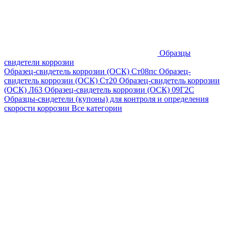
Образцы
свидетели коррозии
Образец-свидетель коррозии (ОСК) Ст08пс
Образец-
свидетель коррозии (ОСК) Ст20
Образец-свидетель коррозии
(ОСК) Л63
Образец-свидетель коррозии (ОСК) 09Г2С
Образцы-свидетели (купоны) для контроля и определения
скорости коррозии
Все категории