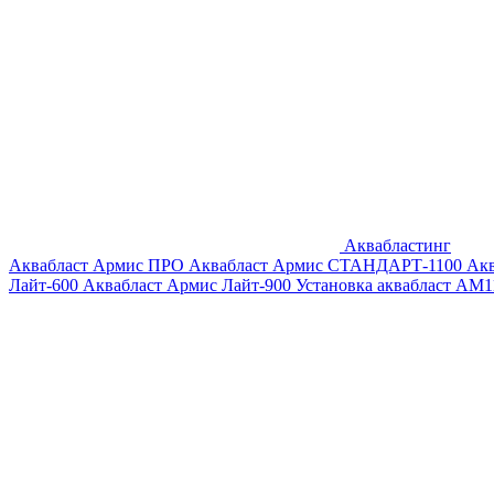
Аквабластинг
Аквабласт Армис ПРО
Аквабласт Армис СТАНДАРТ-1100
Ак
Лайт-600
Аквабласт Армис Лайт-900
Установка аквабласт AM