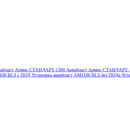
вабласт Армис СТАНДАРТ-1300
Аквабласт Армис СТАНДАРТ-
1100 BLS с ПОД
Установка аквабласт AM1100 BLS без ПОДа
Уст