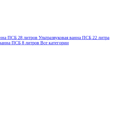
анна ПСБ 28 литров
Ультразвуковая ванна ПСБ 22 литра
 ванна ПСБ 8 литров
Все категории