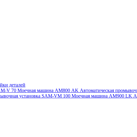
йки деталей
SAM-V 70
Моечная машина АМ800 AK
Автоматическая промыво
мывочная установка SAM-VM 100
Моечная машина AM900 LK
А