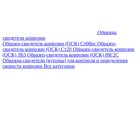
Образцы
свидетели коррозии
Образец-свидетель коррозии (ОСК) Ст08пс
Образец-
свидетель коррозии (ОСК) Ст20
Образец-свидетель коррозии
(ОСК) Л63
Образец-свидетель коррозии (ОСК) 09Г2С
Образцы-свидетели (купоны) для контроля и определения
скорости коррозии
Все категории