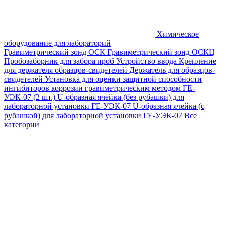
Химическое
оборудование для лабораторий
Гравиметрический зонд ОСК
Гравиметрический зонд ОСКЦ
Пробозаборник для забора проб
Устройство ввода
Крепление
для держателя образцов-свидетелей
Держатель для образцов-
свидетелей
Установка для оценки защитной способности
ингибиторов коррозии гравиметрическим методом ГЕ-
УЭК-07 (2 шт.)
U-образная ячейка (без рубашки) для
лабораторной установки ГЕ-УЭК-07
U-образная ячейка (с
рубашкой) для лабораторной установки ГЕ-УЭК-07
Все
категории