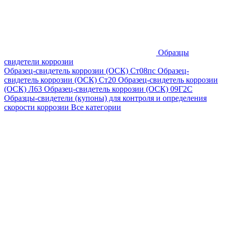
Образцы
свидетели коррозии
Образец-свидетель коррозии (ОСК) Ст08пс
Образец-
свидетель коррозии (ОСК) Ст20
Образец-свидетель коррозии
(ОСК) Л63
Образец-свидетель коррозии (ОСК) 09Г2С
Образцы-свидетели (купоны) для контроля и определения
скорости коррозии
Все категории