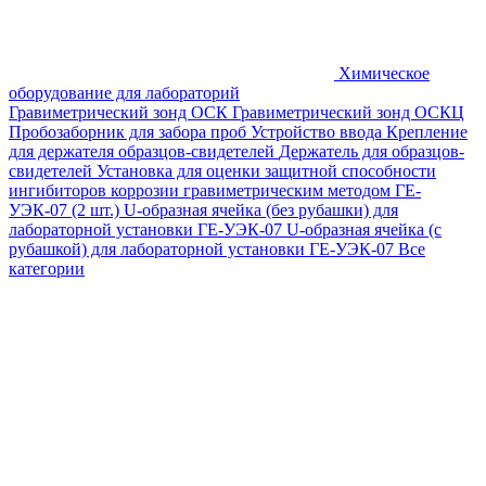
Химическое
оборудование для лабораторий
Гравиметрический зонд ОСК
Гравиметрический зонд ОСКЦ
Пробозаборник для забора проб
Устройство ввода
Крепление
для держателя образцов-свидетелей
Держатель для образцов-
свидетелей
Установка для оценки защитной способности
ингибиторов коррозии гравиметрическим методом ГЕ-
УЭК-07 (2 шт.)
U-образная ячейка (без рубашки) для
лабораторной установки ГЕ-УЭК-07
U-образная ячейка (с
рубашкой) для лабораторной установки ГЕ-УЭК-07
Все
категории