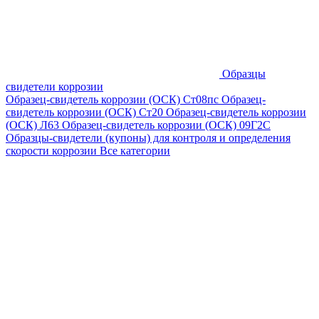
Образцы
свидетели коррозии
Образец-свидетель коррозии (ОСК) Ст08пс
Образец-
свидетель коррозии (ОСК) Ст20
Образец-свидетель коррозии
(ОСК) Л63
Образец-свидетель коррозии (ОСК) 09Г2С
Образцы-свидетели (купоны) для контроля и определения
скорости коррозии
Все категории