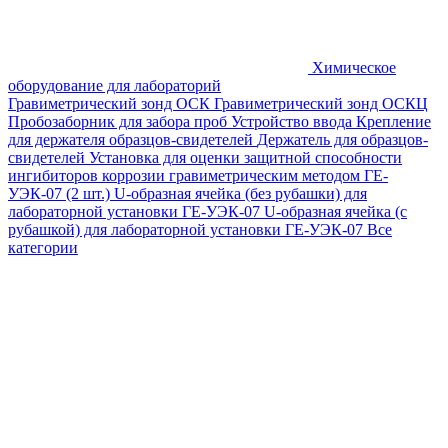
Химическое
оборудование для лабораторий
Гравиметрический зонд ОСК
Гравиметрический зонд ОСКЦ
Пробозаборник для забора проб
Устройство ввода
Крепление
для держателя образцов-свидетелей
Держатель для образцов-
свидетелей
Установка для оценки защитной способности
ингибиторов коррозии гравиметрическим методом ГЕ-
УЭК-07 (2 шт.)
U-образная ячейка (без рубашки) для
лабораторной установки ГЕ-УЭК-07
U-образная ячейка (с
рубашкой) для лабораторной установки ГЕ-УЭК-07
Все
категории