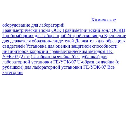
Химическое
оборудование для лабораторий
Гравиметрический зонд ОСК
Гравиметрический зонд ОСКЦ
Пробозаборник для забора проб
Устройство ввода
Крепление
для держателя образцов-свидетелей
Держатель для образцов-
свидетелей
Установка для оценки защитной способности
ингибиторов коррозии гравиметрическим методом ГЕ-
УЭК-07 (2 шт.)
U-образная ячейка (без рубашки) для
лабораторной установки ГЕ-УЭК-07
U-образная ячейка (с
рубашкой) для лабораторной установки ГЕ-УЭК-07
Все
категории