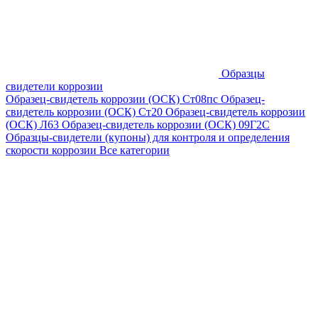
Образцы
свидетели коррозии
Образец-свидетель коррозии (ОСК) Ст08пс
Образец-
свидетель коррозии (ОСК) Ст20
Образец-свидетель коррозии
(ОСК) Л63
Образец-свидетель коррозии (ОСК) 09Г2С
Образцы-свидетели (купоны) для контроля и определения
скорости коррозии
Все категории