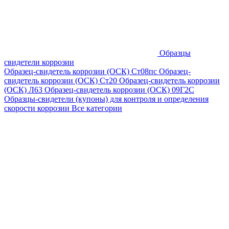
Образцы
свидетели коррозии
Образец-свидетель коррозии (ОСК) Ст08пс
Образец-
свидетель коррозии (ОСК) Ст20
Образец-свидетель коррозии
(ОСК) Л63
Образец-свидетель коррозии (ОСК) 09Г2С
Образцы-свидетели (купоны) для контроля и определения
скорости коррозии
Все категории