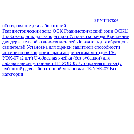
Химическое
оборудование для лабораторий
Гравиметрический зонд ОСК
Гравиметрический зонд ОСКЦ
Пробозаборник для забора проб
Устройство ввода
Крепление
для держателя образцов-свидетелей
Держатель для образцов-
свидетелей
Установка для оценки защитной способности
ингибиторов коррозии гравиметрическим методом ГЕ-
УЭК-07 (2 шт.)
U-образная ячейка (без рубашки) для
лабораторной установки ГЕ-УЭК-07
U-образная ячейка (с
рубашкой) для лабораторной установки ГЕ-УЭК-07
Все
категории