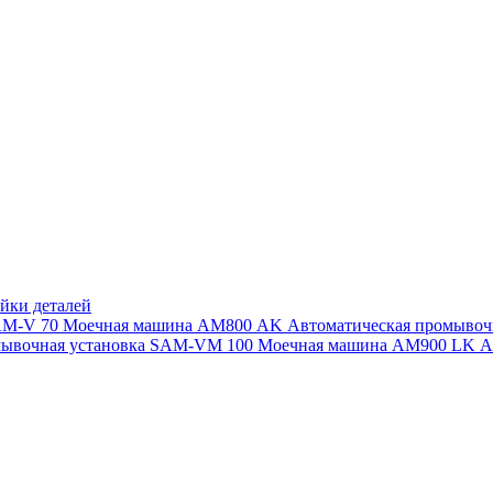
йки деталей
SAM-V 70
Моечная машина АМ800 AK
Автоматическая промыво
мывочная установка SAM-VM 100
Моечная машина AM900 LK
А