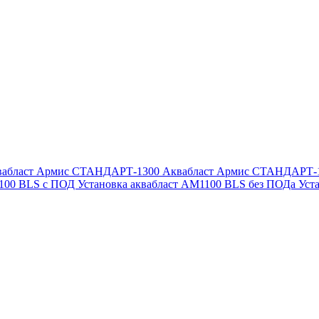
вабласт Армис СТАНДАРТ-1300
Аквабласт Армис СТАНДАРТ-
1100 BLS с ПОД
Установка аквабласт AM1100 BLS без ПОДа
Уст