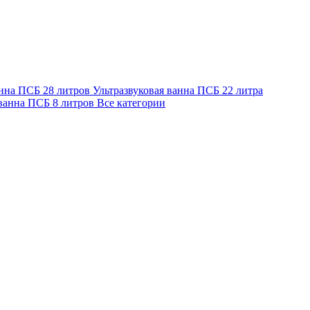
анна ПСБ 28 литров
Ультразвуковая ванна ПСБ 22 литра
 ванна ПСБ 8 литров
Все категории