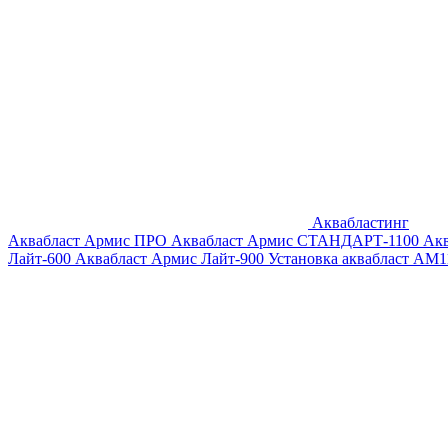
Аквабластинг
Аквабласт Армис ПРО
Аквабласт Армис СТАНДАРТ-1100
Ак
Лайт-600
Аквабласт Армис Лайт-900
Установка аквабласт AM