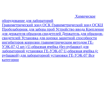
Химическое
оборудование для лабораторий
Гравиметрический зонд ОСК
Гравиметрический зонд ОСКЦ
Пробозаборник для забора проб
Устройство ввода
Крепление
для держателя образцов-свидетелей
Держатель для образцов-
свидетелей
Установка для оценки защитной способности
ингибиторов коррозии гравиметрическим методом ГЕ-
УЭК-07 (2 шт.)
U-образная ячейка (без рубашки) для
лабораторной установки ГЕ-УЭК-07
U-образная ячейка (с
рубашкой) для лабораторной установки ГЕ-УЭК-07
Все
категории