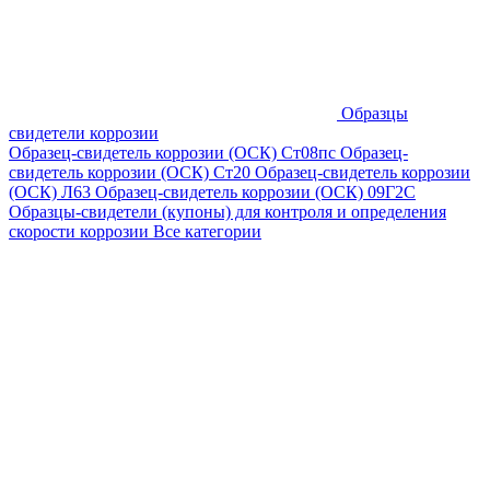
Образцы
свидетели коррозии
Образец-свидетель коррозии (ОСК) Ст08пс
Образец-
свидетель коррозии (ОСК) Ст20
Образец-свидетель коррозии
(ОСК) Л63
Образец-свидетель коррозии (ОСК) 09Г2С
Образцы-свидетели (купоны) для контроля и определения
скорости коррозии
Все категории