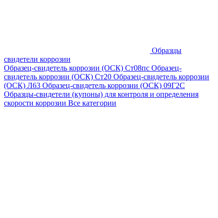
Образцы
свидетели коррозии
Образец-свидетель коррозии (ОСК) Ст08пс
Образец-
свидетель коррозии (ОСК) Ст20
Образец-свидетель коррозии
(ОСК) Л63
Образец-свидетель коррозии (ОСК) 09Г2С
Образцы-свидетели (купоны) для контроля и определения
скорости коррозии
Все категории