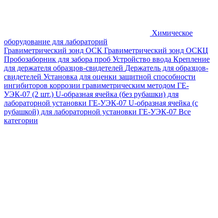
Химическое
оборудование для лабораторий
Гравиметрический зонд ОСК
Гравиметрический зонд ОСКЦ
Пробозаборник для забора проб
Устройство ввода
Крепление
для держателя образцов-свидетелей
Держатель для образцов-
свидетелей
Установка для оценки защитной способности
ингибиторов коррозии гравиметрическим методом ГЕ-
УЭК-07 (2 шт.)
U-образная ячейка (без рубашки) для
лабораторной установки ГЕ-УЭК-07
U-образная ячейка (с
рубашкой) для лабораторной установки ГЕ-УЭК-07
Все
категории