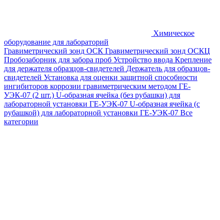
Химическое
оборудование для лабораторий
Гравиметрический зонд ОСК
Гравиметрический зонд ОСКЦ
Пробозаборник для забора проб
Устройство ввода
Крепление
для держателя образцов-свидетелей
Держатель для образцов-
свидетелей
Установка для оценки защитной способности
ингибиторов коррозии гравиметрическим методом ГЕ-
УЭК-07 (2 шт.)
U-образная ячейка (без рубашки) для
лабораторной установки ГЕ-УЭК-07
U-образная ячейка (с
рубашкой) для лабораторной установки ГЕ-УЭК-07
Все
категории