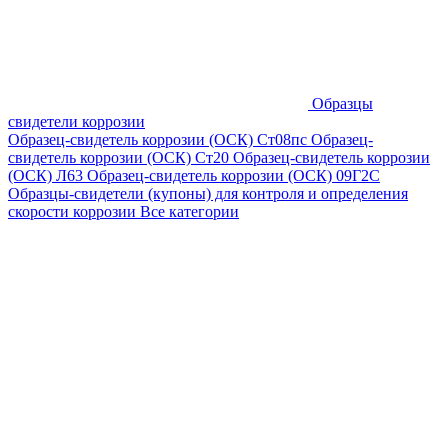
Образцы
свидетели коррозии
Образец-свидетель коррозии (ОСК) Ст08пс
Образец-
свидетель коррозии (ОСК) Ст20
Образец-свидетель коррозии
(ОСК) Л63
Образец-свидетель коррозии (ОСК) 09Г2С
Образцы-свидетели (купоны) для контроля и определения
скорости коррозии
Все категории