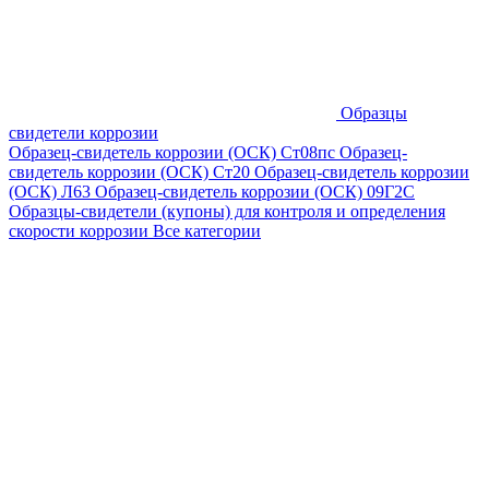
Образцы
свидетели коррозии
Образец-свидетель коррозии (ОСК) Ст08пс
Образец-
свидетель коррозии (ОСК) Ст20
Образец-свидетель коррозии
(ОСК) Л63
Образец-свидетель коррозии (ОСК) 09Г2С
Образцы-свидетели (купоны) для контроля и определения
скорости коррозии
Все категории