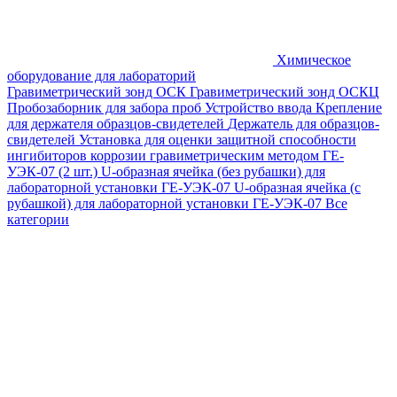
Химическое
оборудование для лабораторий
Гравиметрический зонд ОСК
Гравиметрический зонд ОСКЦ
Пробозаборник для забора проб
Устройство ввода
Крепление
для держателя образцов-свидетелей
Держатель для образцов-
свидетелей
Установка для оценки защитной способности
ингибиторов коррозии гравиметрическим методом ГЕ-
УЭК-07 (2 шт.)
U-образная ячейка (без рубашки) для
лабораторной установки ГЕ-УЭК-07
U-образная ячейка (с
рубашкой) для лабораторной установки ГЕ-УЭК-07
Все
категории