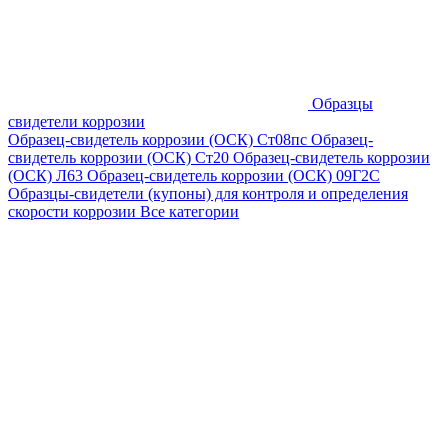
Образцы
свидетели коррозии
Образец-свидетель коррозии (ОСК) Ст08пс
Образец-
свидетель коррозии (ОСК) Ст20
Образец-свидетель коррозии
(ОСК) Л63
Образец-свидетель коррозии (ОСК) 09Г2С
Образцы-свидетели (купоны) для контроля и определения
скорости коррозии
Все категории