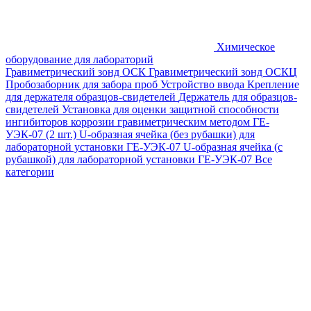
Химическое
оборудование для лабораторий
Гравиметрический зонд ОСК
Гравиметрический зонд ОСКЦ
Пробозаборник для забора проб
Устройство ввода
Крепление
для держателя образцов-свидетелей
Держатель для образцов-
свидетелей
Установка для оценки защитной способности
ингибиторов коррозии гравиметрическим методом ГЕ-
УЭК-07 (2 шт.)
U-образная ячейка (без рубашки) для
лабораторной установки ГЕ-УЭК-07
U-образная ячейка (с
рубашкой) для лабораторной установки ГЕ-УЭК-07
Все
категории