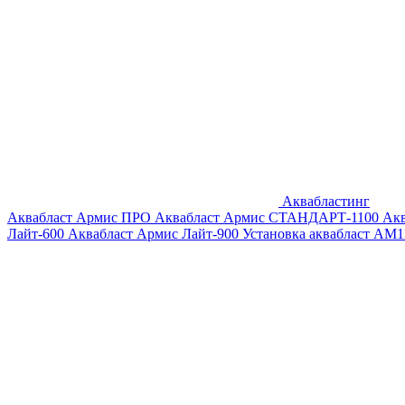
Аквабластинг
Аквабласт Армис ПРО
Аквабласт Армис СТАНДАРТ-1100
Ак
Лайт-600
Аквабласт Армис Лайт-900
Установка аквабласт AM