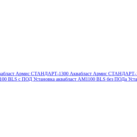
вабласт Армис СТАНДАРТ-1300
Аквабласт Армис СТАНДАРТ-
1100 BLS с ПОД
Установка аквабласт AM1100 BLS без ПОДа
Уст