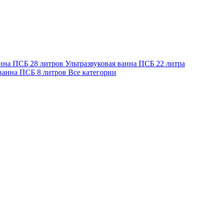
анна ПСБ 28 литров
Ультразвуковая ванна ПСБ 22 литра
 ванна ПСБ 8 литров
Все категории