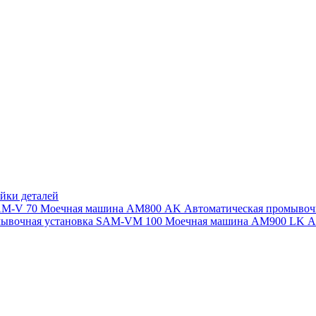
йки деталей
SAM-V 70
Моечная машина АМ800 AK
Автоматическая промыво
мывочная установка SAM-VM 100
Моечная машина AM900 LK
А