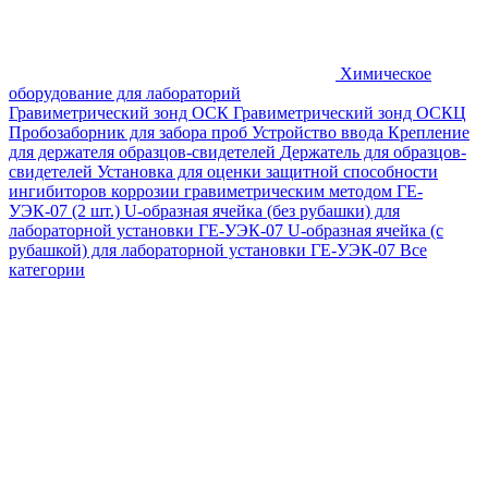
Химическое
оборудование для лабораторий
Гравиметрический зонд ОСК
Гравиметрический зонд ОСКЦ
Пробозаборник для забора проб
Устройство ввода
Крепление
для держателя образцов-свидетелей
Держатель для образцов-
свидетелей
Установка для оценки защитной способности
ингибиторов коррозии гравиметрическим методом ГЕ-
УЭК-07 (2 шт.)
U-образная ячейка (без рубашки) для
лабораторной установки ГЕ-УЭК-07
U-образная ячейка (с
рубашкой) для лабораторной установки ГЕ-УЭК-07
Все
категории