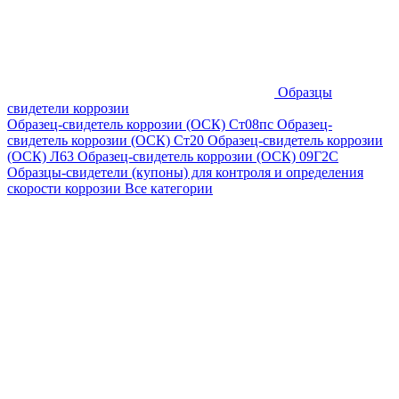
Образцы
свидетели коррозии
Образец-свидетель коррозии (ОСК) Ст08пс
Образец-
свидетель коррозии (ОСК) Ст20
Образец-свидетель коррозии
(ОСК) Л63
Образец-свидетель коррозии (ОСК) 09Г2С
Образцы-свидетели (купоны) для контроля и определения
скорости коррозии
Все категории