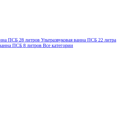
анна ПСБ 28 литров
Ультразвуковая ванна ПСБ 22 литра
 ванна ПСБ 8 литров
Все категории