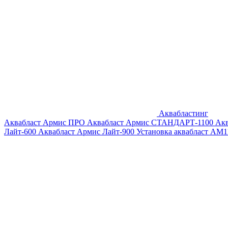
Аквабластинг
Аквабласт Армис ПРО
Аквабласт Армис СТАНДАРТ-1100
Ак
Лайт-600
Аквабласт Армис Лайт-900
Установка аквабласт AM