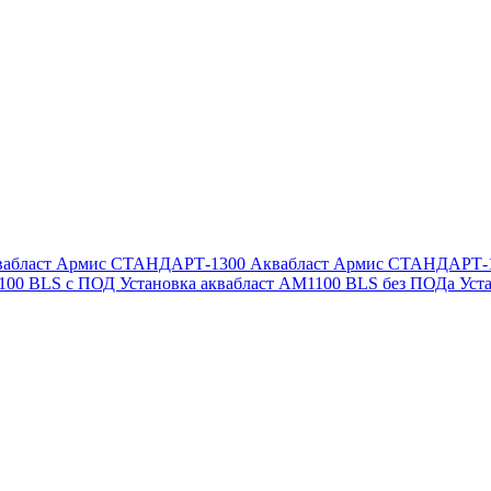
вабласт Армис СТАНДАРТ-1300
Аквабласт Армис СТАНДАРТ-
1100 BLS с ПОД
Установка аквабласт AM1100 BLS без ПОДа
Уст