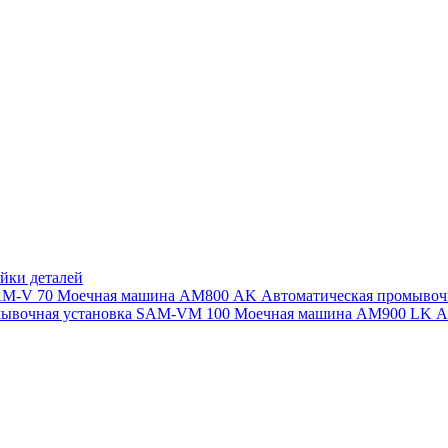
йки деталей
SAM-V 70
Моечная машина АМ800 AK
Автоматическая промыво
мывочная установка SAM-VM 100
Моечная машина AM900 LK
А