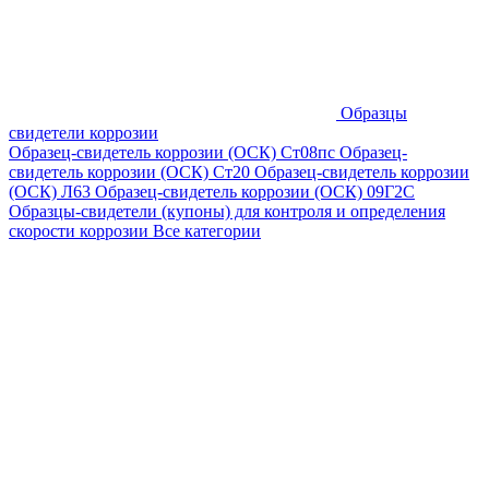
Образцы
свидетели коррозии
Образец-свидетель коррозии (ОСК) Ст08пс
Образец-
свидетель коррозии (ОСК) Ст20
Образец-свидетель коррозии
(ОСК) Л63
Образец-свидетель коррозии (ОСК) 09Г2С
Образцы-свидетели (купоны) для контроля и определения
скорости коррозии
Все категории