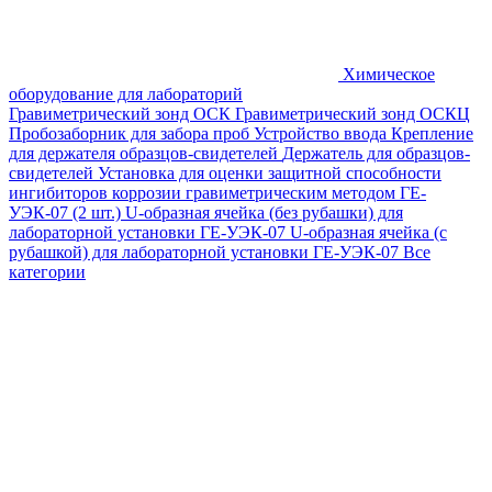
Химическое
оборудование для лабораторий
Гравиметрический зонд ОСК
Гравиметрический зонд ОСКЦ
Пробозаборник для забора проб
Устройство ввода
Крепление
для держателя образцов-свидетелей
Держатель для образцов-
свидетелей
Установка для оценки защитной способности
ингибиторов коррозии гравиметрическим методом ГЕ-
УЭК-07 (2 шт.)
U-образная ячейка (без рубашки) для
лабораторной установки ГЕ-УЭК-07
U-образная ячейка (с
рубашкой) для лабораторной установки ГЕ-УЭК-07
Все
категории