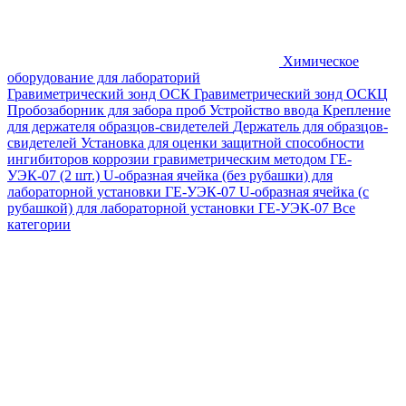
Химическое
оборудование для лабораторий
Гравиметрический зонд ОСК
Гравиметрический зонд ОСКЦ
Пробозаборник для забора проб
Устройство ввода
Крепление
для держателя образцов-свидетелей
Держатель для образцов-
свидетелей
Установка для оценки защитной способности
ингибиторов коррозии гравиметрическим методом ГЕ-
УЭК-07 (2 шт.)
U-образная ячейка (без рубашки) для
лабораторной установки ГЕ-УЭК-07
U-образная ячейка (с
рубашкой) для лабораторной установки ГЕ-УЭК-07
Все
категории