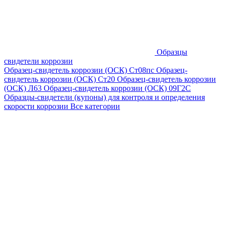
Образцы
свидетели коррозии
Образец-свидетель коррозии (ОСК) Ст08пс
Образец-
свидетель коррозии (ОСК) Ст20
Образец-свидетель коррозии
(ОСК) Л63
Образец-свидетель коррозии (ОСК) 09Г2С
Образцы-свидетели (купоны) для контроля и определения
скорости коррозии
Все категории