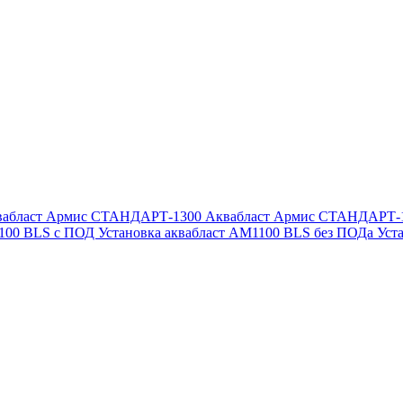
вабласт Армис СТАНДАРТ-1300
Аквабласт Армис СТАНДАРТ-
1100 BLS с ПОД
Установка аквабласт AM1100 BLS без ПОДа
Уст