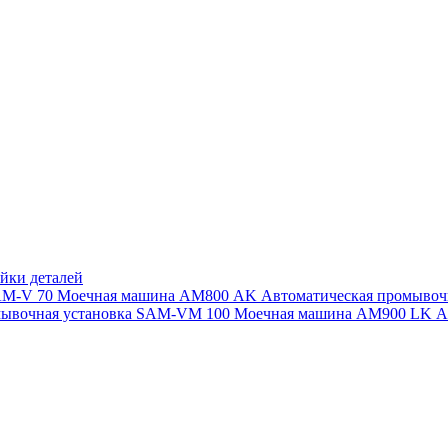
йки деталей
SAM-V 70
Моечная машина АМ800 AK
Автоматическая промыво
мывочная установка SAM-VM 100
Моечная машина AM900 LK
А