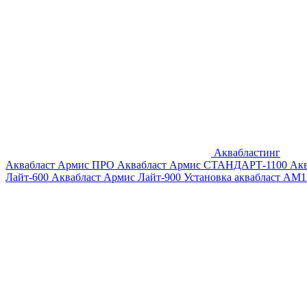
Аквабластинг
Аквабласт Армис ПРО
Аквабласт Армис СТАНДАРТ-1100
Ак
Лайт-600
Аквабласт Армис Лайт-900
Установка аквабласт AM