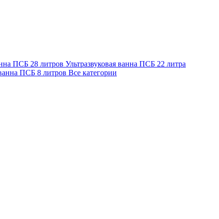
анна ПСБ 28 литров
Ультразвуковая ванна ПСБ 22 литра
 ванна ПСБ 8 литров
Все категории