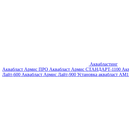
Аквабластинг
Аквабласт Армис ПРО
Аквабласт Армис СТАНДАРТ-1100
Ак
Лайт-600
Аквабласт Армис Лайт-900
Установка аквабласт AM