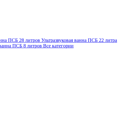
анна ПСБ 28 литров
Ультразвуковая ванна ПСБ 22 литра
 ванна ПСБ 8 литров
Все категории