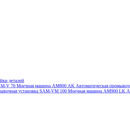
йки деталей
SAM-V 70
Моечная машина АМ800 AK
Автоматическая промыво
мывочная установка SAM-VM 100
Моечная машина AM900 LK
А