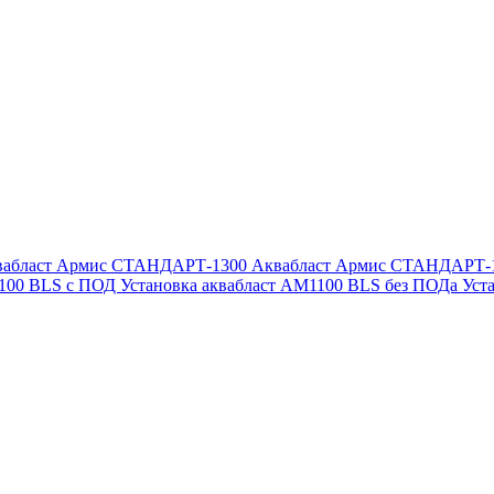
вабласт Армис СТАНДАРТ-1300
Аквабласт Армис СТАНДАРТ-
1100 BLS с ПОД
Установка аквабласт AM1100 BLS без ПОДа
Уст