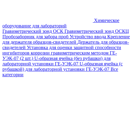
Химическое
оборудование для лабораторий
Гравиметрический зонд ОСК
Гравиметрический зонд ОСКЦ
Пробозаборник для забора проб
Устройство ввода
Крепление
для держателя образцов-свидетелей
Держатель для образцов-
свидетелей
Установка для оценки защитной способности
ингибиторов коррозии гравиметрическим методом ГЕ-
УЭК-07 (2 шт.)
U-образная ячейка (без рубашки) для
лабораторной установки ГЕ-УЭК-07
U-образная ячейка (с
рубашкой) для лабораторной установки ГЕ-УЭК-07
Все
категории