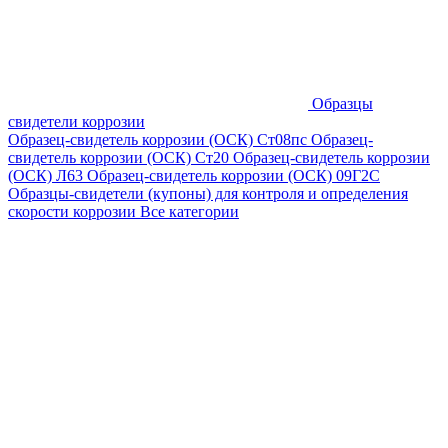
Образцы
свидетели коррозии
Образец-свидетель коррозии (ОСК) Ст08пс
Образец-
свидетель коррозии (ОСК) Ст20
Образец-свидетель коррозии
(ОСК) Л63
Образец-свидетель коррозии (ОСК) 09Г2С
Образцы-свидетели (купоны) для контроля и определения
скорости коррозии
Все категории