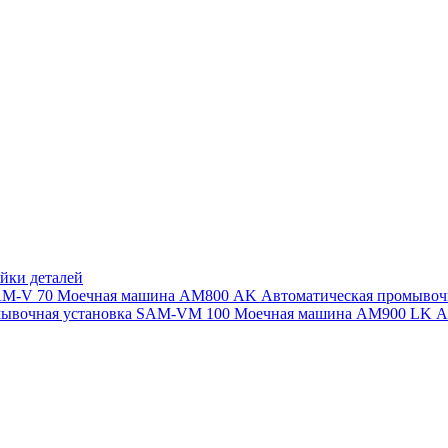
йки деталей
SAM-V 70
Моечная машина АМ800 AK
Автоматическая промыво
мывочная установка SAM-VM 100
Моечная машина AM900 LK
А