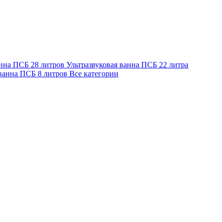
анна ПСБ 28 литров
Ультразвуковая ванна ПСБ 22 литра
 ванна ПСБ 8 литров
Все категории