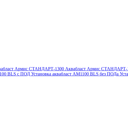
вабласт Армис СТАНДАРТ-1300
Аквабласт Армис СТАНДАРТ-
1100 BLS с ПОД
Установка аквабласт AM1100 BLS без ПОДа
Уст