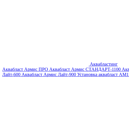
Аквабластинг
Аквабласт Армис ПРО
Аквабласт Армис СТАНДАРТ-1100
Ак
Лайт-600
Аквабласт Армис Лайт-900
Установка аквабласт AM