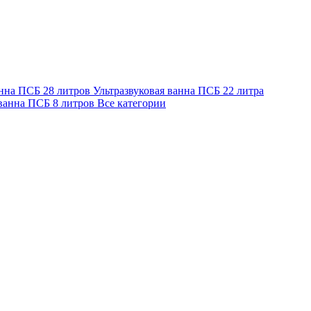
анна ПСБ 28 литров
Ультразвуковая ванна ПСБ 22 литра
 ванна ПСБ 8 литров
Все категории