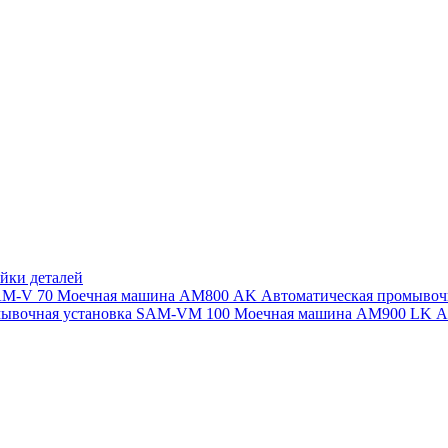
йки деталей
SAM-V 70
Моечная машина АМ800 AK
Автоматическая промыво
мывочная установка SAM-VM 100
Моечная машина AM900 LK
А