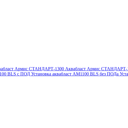
вабласт Армис СТАНДАРТ-1300
Аквабласт Армис СТАНДАРТ-
1100 BLS с ПОД
Установка аквабласт AM1100 BLS без ПОДа
Уст