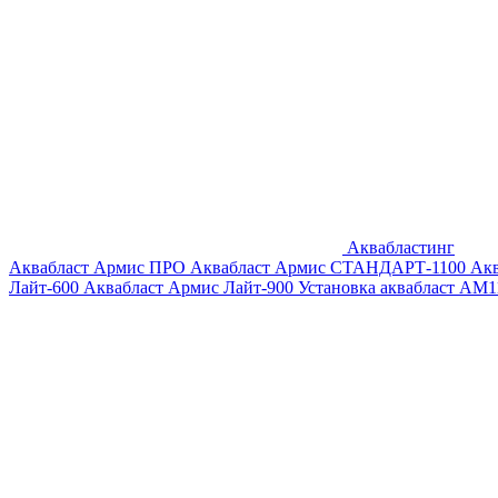
Аквабластинг
Аквабласт Армис ПРО
Аквабласт Армис СТАНДАРТ-1100
Ак
Лайт-600
Аквабласт Армис Лайт-900
Установка аквабласт AM