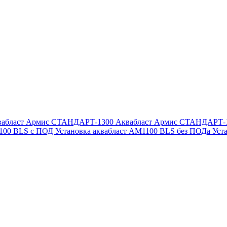
вабласт Армис СТАНДАРТ-1300
Аквабласт Армис СТАНДАРТ-
1100 BLS с ПОД
Установка аквабласт AM1100 BLS без ПОДа
Уст