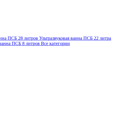
анна ПСБ 28 литров
Ультразвуковая ванна ПСБ 22 литра
 ванна ПСБ 8 литров
Все категории