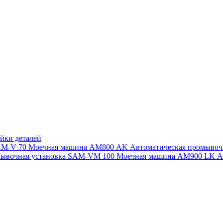
йки деталей
SAM-V 70
Моечная машина АМ800 AK
Автоматическая промыво
мывочная установка SAM-VM 100
Моечная машина AM900 LK
А