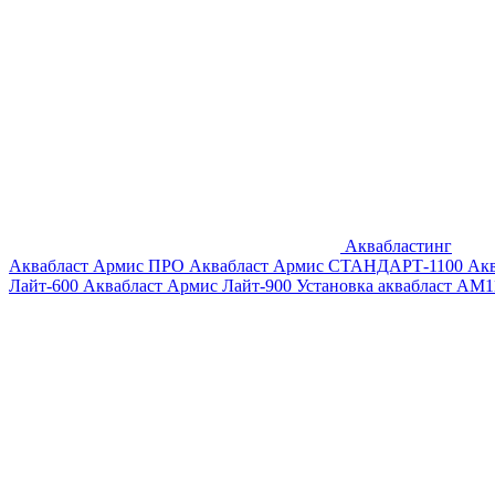
Аквабластинг
Аквабласт Армис ПРО
Аквабласт Армис СТАНДАРТ-1100
Ак
Лайт-600
Аквабласт Армис Лайт-900
Установка аквабласт AM