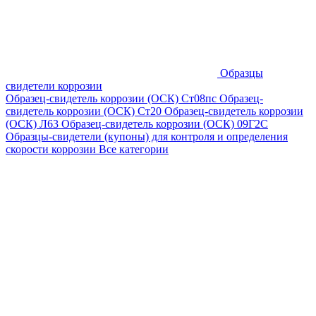
Образцы
свидетели коррозии
Образец-свидетель коррозии (ОСК) Ст08пс
Образец-
свидетель коррозии (ОСК) Ст20
Образец-свидетель коррозии
(ОСК) Л63
Образец-свидетель коррозии (ОСК) 09Г2С
Образцы-свидетели (купоны) для контроля и определения
скорости коррозии
Все категории