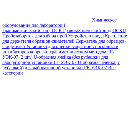
Химическое
оборудование для лабораторий
Гравиметрический зонд ОСК
Гравиметрический зонд ОСКЦ
Пробозаборник для забора проб
Устройство ввода
Крепление
для держателя образцов-свидетелей
Держатель для образцов-
свидетелей
Установка для оценки защитной способности
ингибиторов коррозии гравиметрическим методом ГЕ-
УЭК-07 (2 шт.)
U-образная ячейка (без рубашки) для
лабораторной установки ГЕ-УЭК-07
U-образная ячейка (с
рубашкой) для лабораторной установки ГЕ-УЭК-07
Все
категории