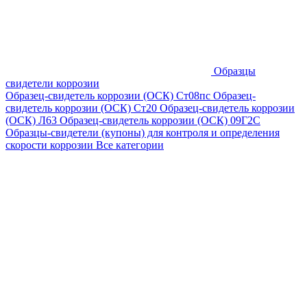
Образцы
свидетели коррозии
Образец-свидетель коррозии (ОСК) Ст08пс
Образец-
свидетель коррозии (ОСК) Ст20
Образец-свидетель коррозии
(ОСК) Л63
Образец-свидетель коррозии (ОСК) 09Г2С
Образцы-свидетели (купоны) для контроля и определения
скорости коррозии
Все категории