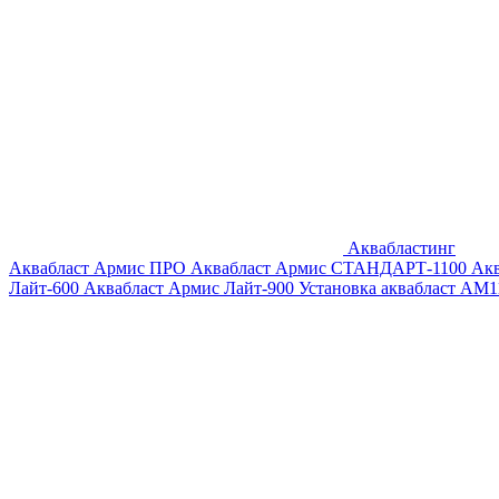
Аквабластинг
Аквабласт Армис ПРО
Аквабласт Армис СТАНДАРТ-1100
Ак
Лайт-600
Аквабласт Армис Лайт-900
Установка аквабласт AM