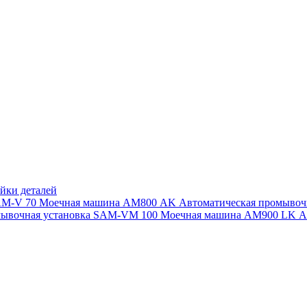
йки деталей
SAM-V 70
Моечная машина АМ800 AK
Автоматическая промыво
мывочная установка SAM-VM 100
Моечная машина AM900 LK
А