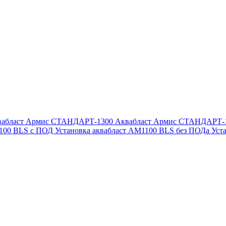
вабласт Армис СТАНДАРТ-1300
Аквабласт Армис СТАНДАРТ-
1100 BLS с ПОД
Установка аквабласт AM1100 BLS без ПОДа
Уст