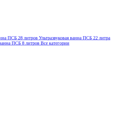
анна ПСБ 28 литров
Ультразвуковая ванна ПСБ 22 литра
 ванна ПСБ 8 литров
Все категории