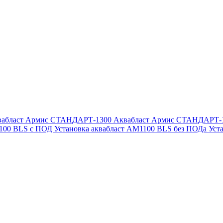
вабласт Армис СТАНДАРТ-1300
Аквабласт Армис СТАНДАРТ-
1100 BLS с ПОД
Установка аквабласт AM1100 BLS без ПОДа
Уст