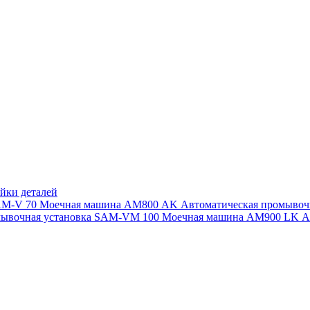
йки деталей
SAM-V 70
Моечная машина АМ800 AK
Автоматическая промыво
мывочная установка SAM-VM 100
Моечная машина AM900 LK
А