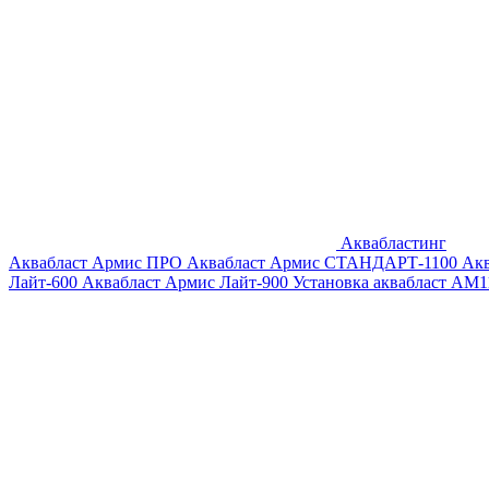
Аквабластинг
Аквабласт Армис ПРО
Аквабласт Армис СТАНДАРТ-1100
Ак
Лайт-600
Аквабласт Армис Лайт-900
Установка аквабласт AM