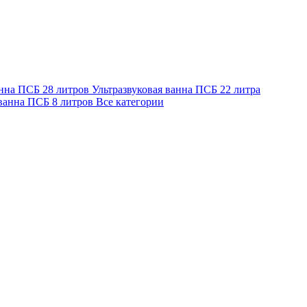
анна ПСБ 28 литров
Ультразвуковая ванна ПСБ 22 литра
 ванна ПСБ 8 литров
Все категории