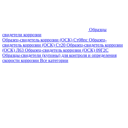
Образцы
свидетели коррозии
Образец-свидетель коррозии (ОСК) Ст08пс
Образец-
свидетель коррозии (ОСК) Ст20
Образец-свидетель коррозии
(ОСК) Л63
Образец-свидетель коррозии (ОСК) 09Г2С
Образцы-свидетели (купоны) для контроля и определения
скорости коррозии
Все категории