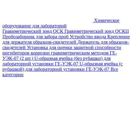
Химическое
оборудование для лабораторий
Гравиметрический зонд ОСК
Гравиметрический зонд ОСКЦ
Пробозаборник для забора проб
Устройство ввода
Крепление
для держателя образцов-свидетелей
Держатель для образцов-
свидетелей
Установка для оценки защитной способности
ингибиторов коррозии гравиметрическим методом ГЕ-
УЭК-07 (2 шт.)
U-образная ячейка (без рубашки) для
лабораторной установки ГЕ-УЭК-07
U-образная ячейка (с
рубашкой) для лабораторной установки ГЕ-УЭК-07
Все
категории