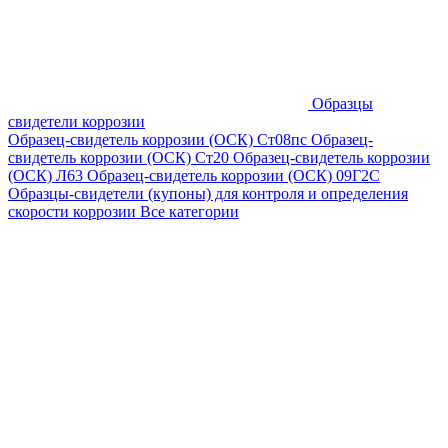
Образцы
свидетели коррозии
Образец-свидетель коррозии (ОСК) Ст08пс
Образец-
свидетель коррозии (ОСК) Ст20
Образец-свидетель коррозии
(ОСК) Л63
Образец-свидетель коррозии (ОСК) 09Г2С
Образцы-свидетели (купоны) для контроля и определения
скорости коррозии
Все категории