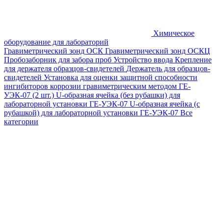
Химическое
оборудование для лабораторий
Гравиметрический зонд ОСК
Гравиметрический зонд ОСКЦ
Пробозаборник для забора проб
Устройство ввода
Крепление
для держателя образцов-свидетелей
Держатель для образцов-
свидетелей
Установка для оценки защитной способности
ингибиторов коррозии гравиметрическим методом ГЕ-
УЭК-07 (2 шт.)
U-образная ячейка (без рубашки) для
лабораторной установки ГЕ-УЭК-07
U-образная ячейка (с
рубашкой) для лабораторной установки ГЕ-УЭК-07
Все
категории