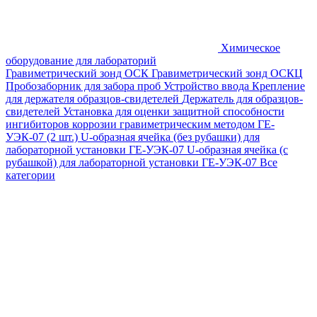
Химическое
оборудование для лабораторий
Гравиметрический зонд ОСК
Гравиметрический зонд ОСКЦ
Пробозаборник для забора проб
Устройство ввода
Крепление
для держателя образцов-свидетелей
Держатель для образцов-
свидетелей
Установка для оценки защитной способности
ингибиторов коррозии гравиметрическим методом ГЕ-
УЭК-07 (2 шт.)
U-образная ячейка (без рубашки) для
лабораторной установки ГЕ-УЭК-07
U-образная ячейка (с
рубашкой) для лабораторной установки ГЕ-УЭК-07
Все
категории