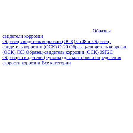
Образцы
свидетели коррозии
Образец-свидетель коррозии (ОСК) Ст08пс
Образец-
свидетель коррозии (ОСК) Ст20
Образец-свидетель коррозии
(ОСК) Л63
Образец-свидетель коррозии (ОСК) 09Г2С
Образцы-свидетели (купоны) для контроля и определения
скорости коррозии
Все категории